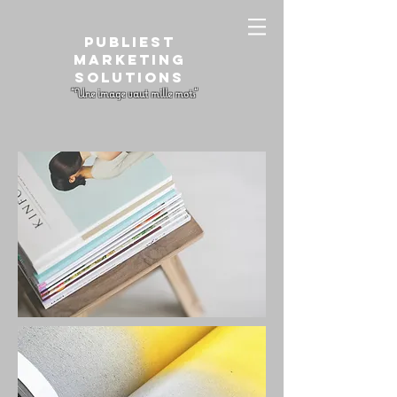
PUBLIEST
Marketing
Solutions
"Une image vaut mille mots"